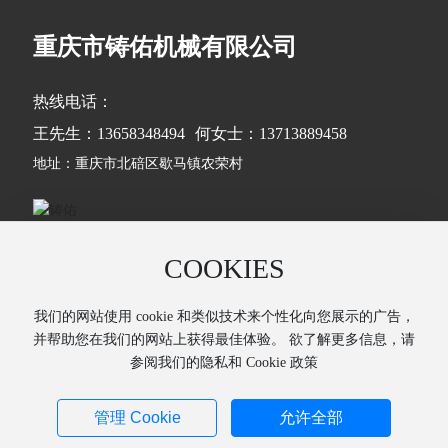
重庆市铸佑机械有限公司
热线电话：
王先生：13658348494
何女士：13713889458
地址：重庆市北碚区歇马镇农荣村
扫一扫添加微信咨询
COOKIES
我们的网站使用 cookie 和类似技术来个性化向您展示的广告，
Copyright © 2026 重庆市铸佑机械有限公司
并帮助您在我们的网站上获得最佳体验。 欲了解更多信息，请
渝ICP备2020011743号-1
营业执照
参阅我们的隐私和 Cookie 政策
[SEO标签]
网站建设：中企动力
重庆
管理 Cookie
允许全部