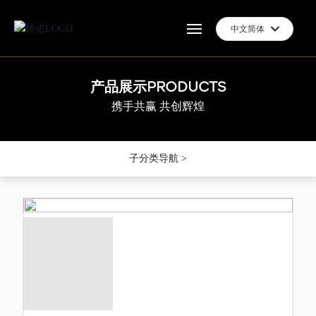
中文简体
Deutsch
Российская
网站首页
产品展示PRODUCTS
产品展示PRODUCTS
产品展示PRODUCTS
English
携手共赢 共创辉煌
携手共赢 共创辉煌
携手共赢 共创辉煌
关于我们
中文简体
España
企业实力
子分类导航 >
产品中心
新闻信息
联系我们